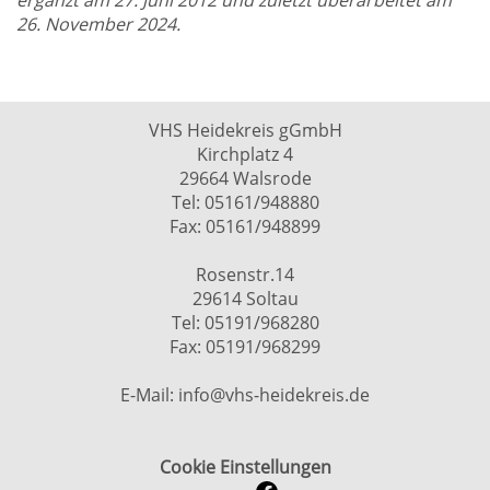
ergänzt am 27. Juni 2012 und zuletzt überarbeitet am
26.
November 2024.
VHS Heidekreis gGmbH
Kirchplatz 4
29664 Walsrode
Tel: 05161/948880
Fax: 05161/948899
Rosenstr.14
29614 Soltau
Tel: 05191/968280
Fax: 05191/968299
E-Mail: info@vhs-heidekreis.de
Cookie Einstellungen