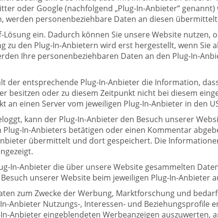
ter oder Google (nachfolgend „Plug-In-Anbieter“ genannt)
ken, werden personenbeziehbare Daten an diesen übermittelt
f-Lösung ein. Dadurch können Sie unsere Website nutzen, ohn
g zu den Plug-In-Anbietern wird erst hergestellt, wenn Sie ak
werden Ihre personenbeziehbaren Daten an den Plug-In-Anbi
ält der entsprechende Plug-In-Anbieter die Information, da
r besitzen oder zu diesem Zeitpunkt nicht bei diesem eingel
kt an einen Server vom jeweiligen Plug-In-Anbieter in den U
geloggt, kann der Plug-In-Anbieter den Besuch unserer Webs
n Plug-In-Anbieters betätigen oder einen Kommentar abgeb
Anbieter übermittelt und dort gespeichert. Die Information
ngezeigt.
lug-In-Anbieter die über unsere Website gesammelten Daten
 Besuch unserer Website beim jeweiligen Plug-In-Anbieter a
aten zum Zwecke der Werbung, Marktforschung und bedarfsg
n-Anbieter Nutzungs-, Interessen- und Beziehungsprofile er
ug-In-Anbieter eingeblendeten Werbeanzeigen auszuwerten, a