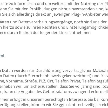
bsite zu informieren und um weitere mit der Nutzung der Pl
nn Sie mit den Profilbildungen nicht einverstanden sind, 
e sich allerdings direkt an jeweiligen Plug-In-Anbieter we
 Daten und Datenverarbeitungsvorgänge, noch sind uns der
ten hierzu sowie zu Ihren Rechten und Einstellungsmöglichk
ern durch Klicken der folgenden Links entnehmen
tml
.
en Daten werden zur Durchführung vorvertraglicher Maßnah
 Daten (durch Sternchenhinweis gekennzeichnet) und frei
 Vorname, Straße, PLZ, Ort, Telefon Privat, Telefon tagsü
rheben wir, um sicherzustellen, dass Sie volljährig sind, b
rse, kann die Angabe des Geburtsdatums zwingend erforderli
mmer erfolgt in unserem berechtigten Interesse, Sie bei K
fügung stellen, können wir Sie ggf. nicht rechtzeitig errei