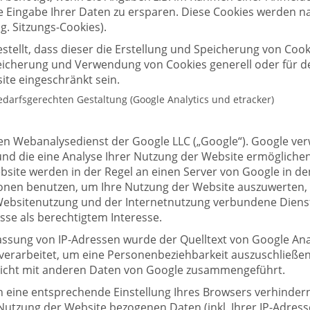
ge Eingabe Ihrer Daten zu ersparen. Diese Cookies werden 
. Sitzungs-Cookies).
stellt, dass dieser die Erstellung und Speicherung von Cooki
eicherung und Verwendung von Cookies generell oder für den 
te eingeschränkt sein.
arfsgerechten Gestaltung (Google Analytics und etracker)
en Webanalysedienst der Google LLC („Google“). Google verw
nd die eine Analyse Ihrer Nutzung der Website ermöglichen
site werden in der Regel an einen Server von Google in de
onen benutzen, um Ihre Nutzung der Website auszuwerten, 
ebsitenutzung und der Internetnutzung verbundene Dienst
se als berechtigtem Interesse.
assung von IP-Adressen wurde der Quelltext von Google Ana
rverarbeitet, um eine Personenbeziehbarkeit auszuschließe
 nicht mit anderen Daten von Google zusammengeführt.
 eine entsprechende Einstellung Ihres Browsers verhindern
Nutzung der Website bezogenen Daten (inkl. Ihrer IP-Adress