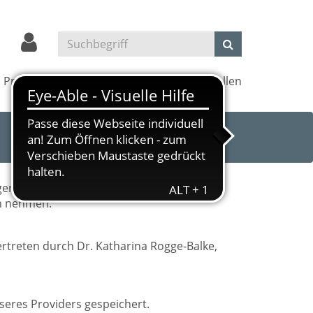
Projekte
Kultur und Kino
Außenstellen
gend „Website“ genannt). Nachstehend
ch nehmen.
rtreten durch Dr. Katharina Rogge-Balke,
seres Providers gespeichert.