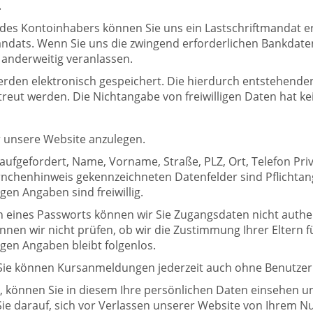
.
 Kontoinhabers können Sie uns ein Lastschriftmandat erte
dats. Wenn Sie uns die zwingend erforderlichen Bankdaten ni
 anderweitig veranlassen.
 werden elektronisch gespeichert. Die hierdurch entsteh
etreut werden. Die Nichtangabe von freiwilligen Daten hat 
ür unsere Website anzulegen.
ufgefordert, Name, Vorname, Straße, PLZ, Ort, Telefon Priv
nchenhinweis gekennzeichneten Datenfelder sind Pflicht
en Angaben sind freiwillig.
n eines Passworts können wir Sie Zugangsdaten nicht authe
nen wir nicht prüfen, ob wir die Zustimmung Ihrer Eltern f
ligen Angaben bleibt folgenlos.
ig. Sie können Kursanmeldungen jederzeit auch ohne Benutz
können Sie in diesem Ihre persönlichen Daten einsehen und
Sie darauf, sich vor Verlassen unserer Website von Ihrem 