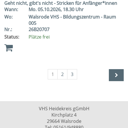
Geht nicht, gibt's nicht - Stricken für Anfänger*innen
Wann:
Mo.
05.10.2026, 18.30 Uhr
Wo:
Walsrode VHS - Bildungszentrum - Raum
005
Nr.:
26B20707
Status:
Plätze frei
1
2
3
VHS Heidekreis gGmbH
Kirchplatz 4
29664 Walsrode
Tel: 05161/948880