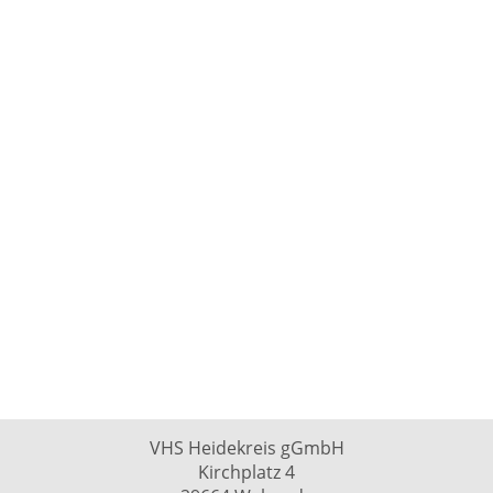
VHS Heidekreis gGmbH
Kirchplatz 4