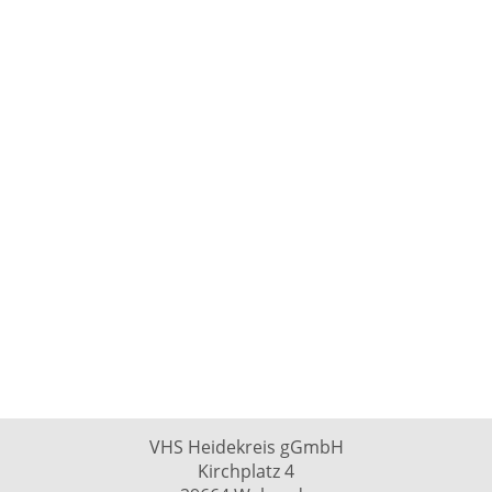
VHS Heidekreis gGmbH
Kirchplatz 4