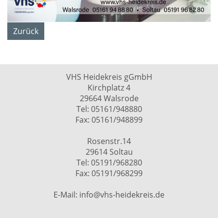
Zurück
VHS Heidekreis gGmbH
Kirchplatz 4
29664 Walsrode
Tel: 05161/948880
Fax: 05161/948899
Rosenstr.14
29614 Soltau
Tel: 05191/968280
Fax: 05191/968299
E-Mail: info@vhs-heidekreis.de