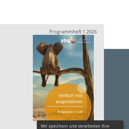
Programmheft 1.2026
zum Herunterladen ....
Wir speichern und verarbeiten Ihre