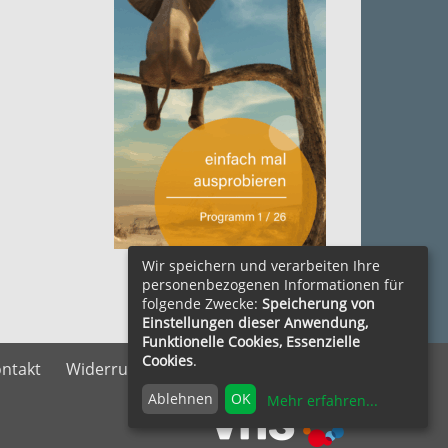
zum Herunterladen ....
Wir speichern und verarbeiten Ihre
personenbezogenen Informationen für
folgende Zwecke:
Speicherung von
Einstellungen dieser Anwendung,
Funktionelle Cookies, Essenzielle
Cookies
.
ntakt
Widerrufsrecht
Vertrag widerrufen
Ablehnen
OK
Mehr erfahren
...