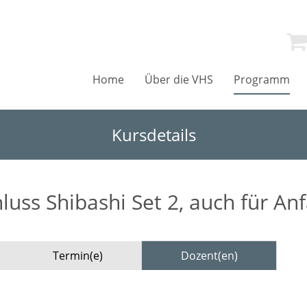
Home
Über die VHS
Programm
Kursdetails
uss Shibashi Set 2, auch für An
Termin(e)
Dozent(en)