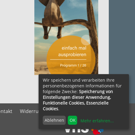
zum Herunterladen ....
Wir speichern und verarbeiten Ihre
personenbezogenen Informationen für
folgende Zwecke:
Speicherung von
Einstellungen dieser Anwendung,
Funktionelle Cookies, Essenzielle
Cookies
.
ntakt
Widerrufsrecht
Vertrag widerrufen
Ablehnen
OK
Mehr erfahren
...