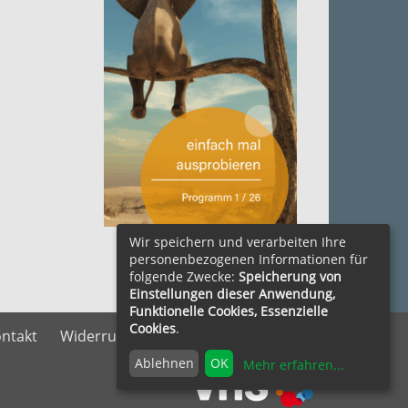
zum Herunterladen ....
Wir speichern und verarbeiten Ihre
personenbezogenen Informationen für
folgende Zwecke:
Speicherung von
Einstellungen dieser Anwendung,
Funktionelle Cookies, Essenzielle
Cookies
.
ntakt
Widerrufsrecht
Vertrag widerrufen
Ablehnen
OK
Mehr erfahren
...