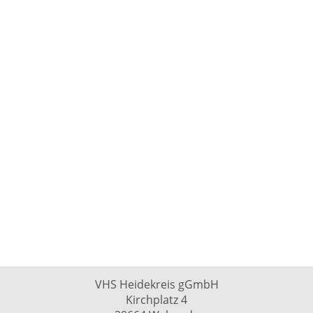
VHS Heidekreis gGmbH
Kirchplatz 4