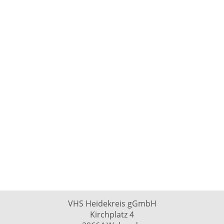
VHS Heidekreis gGmbH
Kirchplatz 4