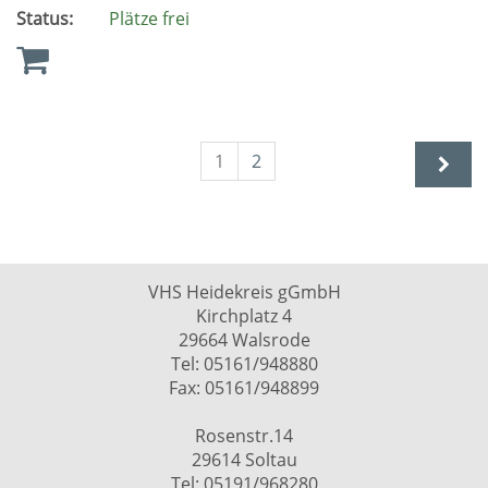
Status:
Plätze frei
1
2
VHS Heidekreis gGmbH
Kirchplatz 4
29664 Walsrode
Tel: 05161/948880
Fax: 05161/948899
Rosenstr.14
29614 Soltau
Tel: 05191/968280