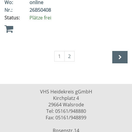
Wo:
online
Nr.:
26B50408
Status:
Plätze frei
1
2
VHS Heidekreis gGmbH
Kirchplatz 4
29664 Walsrode
Tel: 05161/948880
Fax: 05161/948899
Rosenstr.14