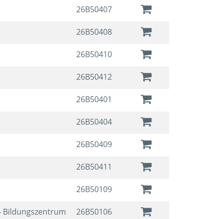
26B50407
26B50408
26B50410
26B50412
26B50401
26B50404
26B50409
26B50411
26B50109
- Bildungszentrum
26B50106