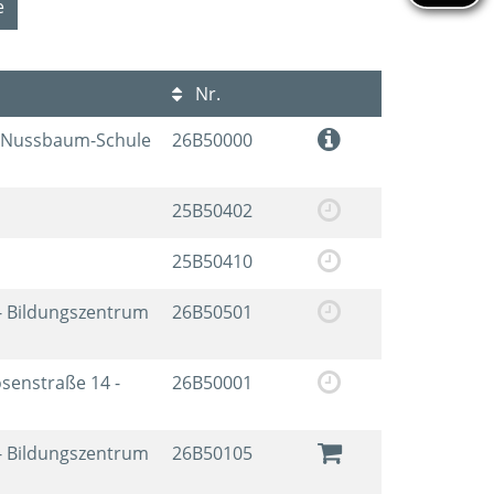
e
Nr.
x-Nussbaum-Schule
26B50000
25B50402
25B50410
- Bildungszentrum
26B50501
osenstraße 14 -
26B50001
- Bildungszentrum
26B50105