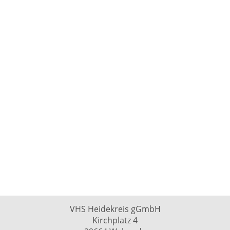
VHS Heidekreis gGmbH
Kirchplatz 4