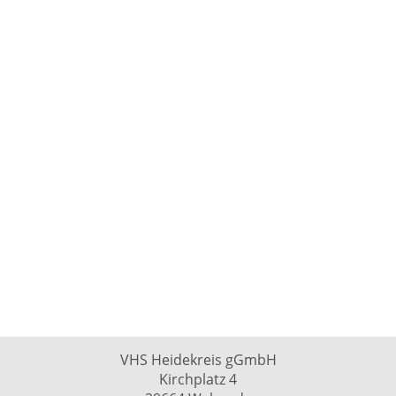
VHS Heidekreis gGmbH
Kirchplatz 4