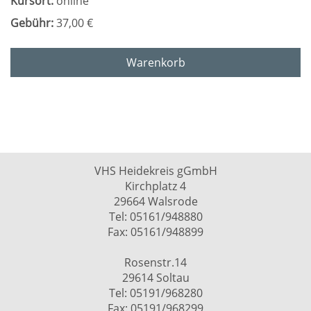
Kursort:
online
Gebühr:
37,00 €
Warenkorb
VHS Heidekreis gGmbH
Kirchplatz 4
29664 Walsrode
Tel: 05161/948880
Fax: 05161/948899
Rosenstr.14
29614 Soltau
Tel: 05191/968280
Fax: 05191/968299