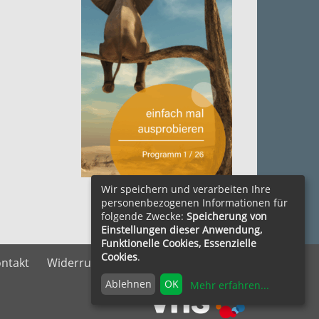
zum Herunterladen ....
Wir speichern und verarbeiten Ihre
personenbezogenen Informationen für
folgende Zwecke:
Speicherung von
Einstellungen dieser Anwendung,
Funktionelle Cookies, Essenzielle
Cookies
.
ntakt
Widerrufsrecht
Vertrag widerrufen
Ablehnen
OK
Mehr erfahren
...